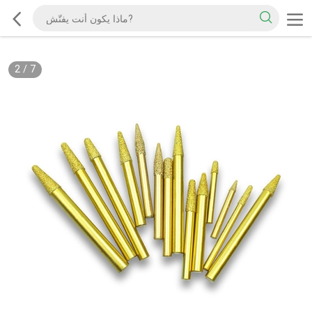
2
/
7