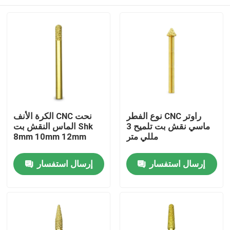
نوع الفطر CNC راوتر
الكرة الأنف CNC نحت
ماسي نقش بت تلميح 3
الماس النقش بت Shk
مللي متر
8mm 10mm 12mm
منزل
إرسال استفسار
إرسال استفسار
حول بنا
إتصال