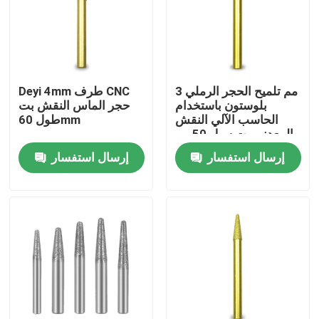
المنتجات
أدوات الماس المنشار
3 مم تلميح الحجر الرملي
Deyi 4mm طرف CNC
بلوستون باستخدام
حجر الماس النقش بت
الحاسب الآلي النقش
طول 60mm
رأى الماس شفرة
المعدني بت سيل 50 مم
إرسال استفسار
إرسال استفسار
الماس مثقاب الأساسية
عجلة طحن الماس
وسادة تلميع الماس
عجلة كأس الماس