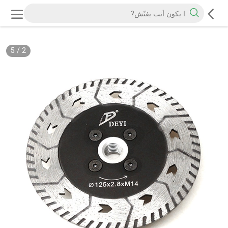
5
/
2