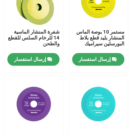
جولة في المعمل
مستمر 10 بوصة الماس
شفرة المنشار الماسية
مراقبة الجودة
المنشار بليد قطع بلاط
14 للرخام السلس للقطع
البورسلين سيراميك
والطحن
اتصل بنا
إرسال استفسار
إرسال استفسار
أخبار
حالات
أدوات الماس المنشار
رأى الماس شفرة