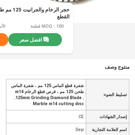
القطع
MOQ：100 قطعة
الأسعا
افضل سعر
منتوج وصف
شفرة قطع الماس 125 مم ، شفرة الماس
طحن 125 مم ، قرص قطع الرخام m14
تسليط الضوء:
,
125mm Grinding Diamond Blade
,
Marble m14 cutting disc
إصدار الشهادات
CE
اسم العلامة التجارية
Deyi